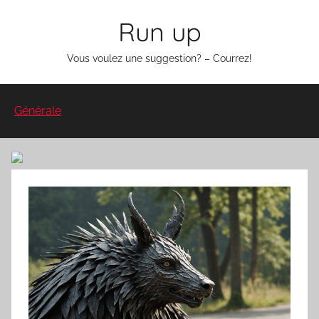
Aller
Run up
au
contenu
Vous voulez une suggestion? – Courrez!
Générale