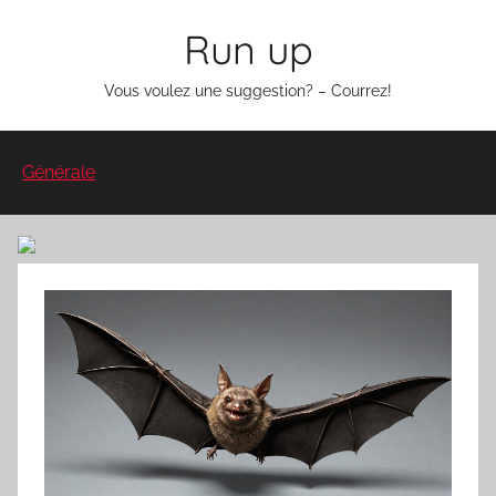
Aller
Run up
au
contenu
Vous voulez une suggestion? – Courrez!
Générale